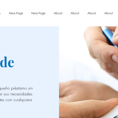
s
New Page
New Page
About
About
About
About
 de
equeño préstamo sin
r sus necesidades.
tes con cualquiera