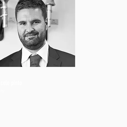
celo pinto
ney