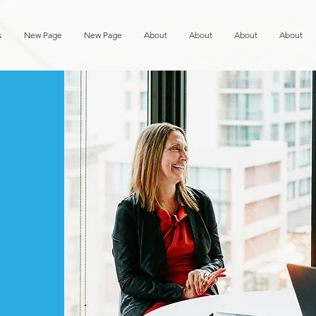
s
New Page
New Page
About
About
About
About