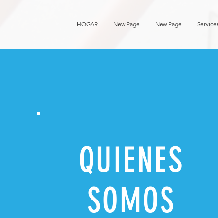
HOGAR
New Page
New Page
Service
QUIENES
SOMOS