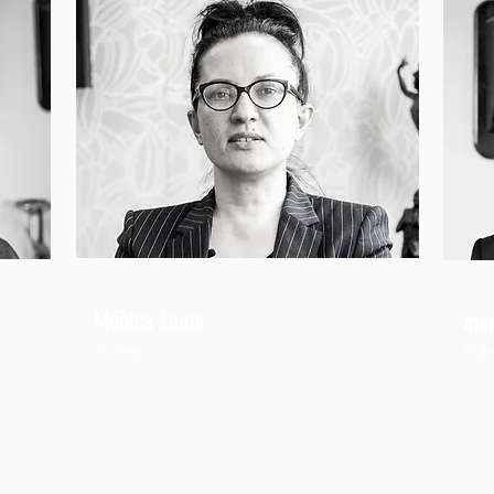
onas
Mónica Lama
mar
Sídney
Síd
p
una
tores